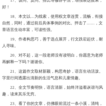
17、设问、反问、排比等修辞手法，增强表达效果，
好！
18、本文以…为线索，使用权文章连贯，流畅，衔接
自然，同时，通过前后具体事例的对比。抨击了……，文
章语言生动丰富，可读性强。
19、作者构思巧，善于选点展开，行文跌宕起伏，耐
人寻味。
20、对不起，这一段老师没有读明白，你愿意为老师
再解释一下吗？谢谢你。
21、这篇作文取材新颖，构思奇妙，语言生动活泼。
字里行间透露出清新的生活气息和儿童情趣。
22、全文节奏明快，语言清新，始终洋溢着诙谐与风
趣，读来其乐无穷。
23、看了你的文章，仿佛眼前流过一条小溪，清纯，