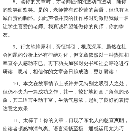
8、读你的文章时，才老师随你的激动而激动，随你
的欢笑而欢笑。是的，老师曾有过挖苦的言语，但也有坦
诚自责的胸怀。如此声情并茂的佳作将时刻激励我做一名
让学生喜爱的老师。我真诚希望能做你的良师，你的挚
友。
9、行文笔锋犀利，旁征博引，根底深厚。虽然在社
会问题的分析上还有些绝对化，但文章依然以一种热辣和
率直令人感动不已。再下功夫加强对史书和社会评论进行
研读、思考，相信你的文章会日趋成熟，更加耐读！
10、本文在故事情节上或许并无特别之吸引人之处，
但仍不失为一篇成功之作，其一，较好地刻画了角色的形
象，其二语言生动丰富，生活气息浓，起到了良好的表情
达意之效果
11、太棒了！你的文章，再现了东北人的憨直爽朗，
使读者顿感神清气爽。语言流畅至极，通感运用尤为巧