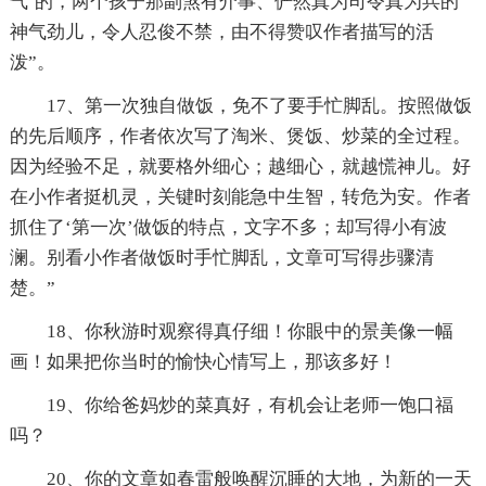
气’的，两个孩子那副煞有介事、俨然真为司令真为兵的
神气劲儿，令人忍俊不禁，由不得赞叹作者描写的活
泼”。
17、第一次独自做饭，免不了要手忙脚乱。按照做饭
的先后顺序，作者依次写了淘米、煲饭、炒菜的全过程。
因为经验不足，就要格外细心；越细心，就越慌神儿。好
在小作者挺机灵，关键时刻能急中生智，转危为安。作者
抓住了‘第一次’做饭的特点，文字不多；却写得小有波
澜。别看小作者做饭时手忙脚乱，文章可写得步骤清
楚。”
18、你秋游时观察得真仔细！你眼中的景美像一幅
画！如果把你当时的愉快心情写上，那该多好！
19、你给爸妈炒的菜真好，有机会让老师一饱口福
吗？
20、你的文章如春雷般唤醒沉睡的大地，为新的一天