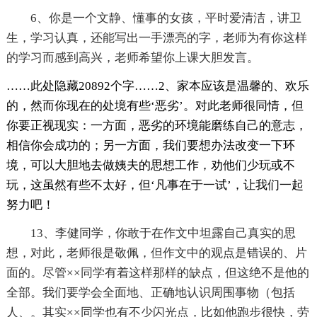
6、你是一个文静、懂事的女孩，平时爱清洁，讲卫
生，学习认真，还能写出一手漂亮的字，老师为有你这样
的学习而感到高兴，老师希望你上课大胆发言。
……此处隐藏20892个字……2、家本应该是温馨的、欢乐
的，然而你现在的处境有些‘恶劣’。对此老师很同情，但
你要正视现实：一方面，恶劣的环境能磨练自己的意志，
相信你会成功的；另一方面，我们要想办法改变一下环
境，可以大胆地去做姨夫的思想工作，劝他们少玩或不
玩，这虽然有些不太好，但‘凡事在于一试’，让我们一起
努力吧！
13、李健同学，你敢于在作文中坦露自己真实的思
想，对此，老师很是敬佩，但作文中的观点是错误的、片
面的。尽管××同学有着这样那样的缺点，但这绝不是他的
全部。我们要学会全面地、正确地认识周围事物（包括
人、。其实××同学也有不少闪光点，比如他跑步很快，劳