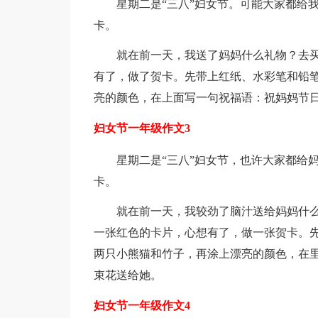
星期二是“三八”妇女节。可能大家都给
卡。
就在前一天，我送了妈妈什么礼物？去
有了，做了贺卡。先带上红纸、水彩笔和铅
亮的颜色，在上面写一句祝福语：祝妈妈节
妇女节一年级作文3
星期二是“三八”妇女节，也许大家都给
卡。
就在前一天，我较劲了脑汁送给妈妈什么
一张红色的卡片，心想有了，做一张贺卡。
两只小熊猫和竹子，再涂上漂亮的颜色，在
束花送给她。
妇女节一年级作文4