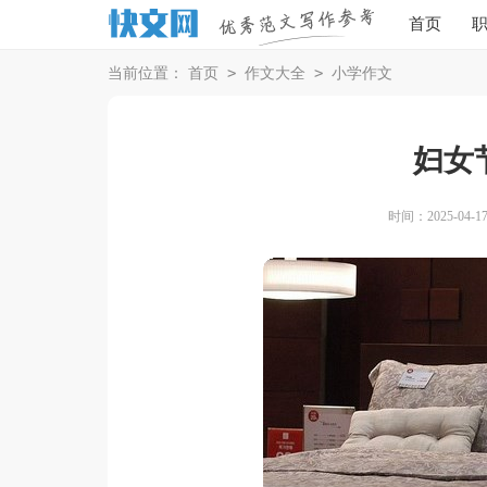
首页
>
>
当前位置：
首页
作文大全
小学作文
妇女
时间：2025-04-17 