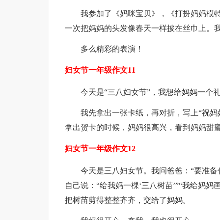
我参加了《妈咪宝贝》，《打扮妈妈模
一次把妈妈的头发像春天一样披在丝巾上。
多么精彩的表演！
妇女节一年级作文11
今天是“三八妇女节”，我想给妈妈一个
我先拿出一张卡纸，再对折，写上“祝妈
拿出贺卡的时候，妈妈很高兴，看到妈妈甜
妇女节一年级作文12
今天是三八妇女节。我问爸爸：“要准备
自己说：“给我妈一棵‘三八树苗’”“我给妈
把树苗剪得整整齐齐，交给了妈妈。