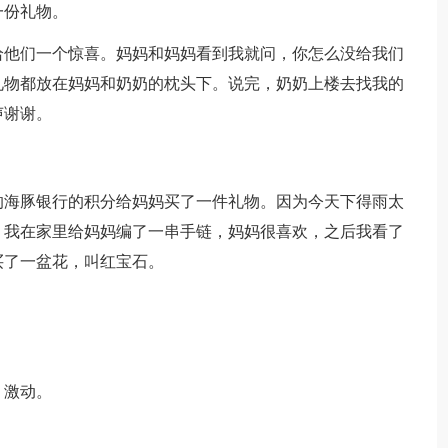
一份礼物。
给他们一个惊喜。妈妈和妈妈看到我就问，你怎么没给我们
礼物都放在妈妈和奶奶的枕头下。说完，奶奶上楼去找我的
声谢谢。
的海豚银行的积分给妈妈买了一件礼物。因为今天下得雨太
。我在家里给妈妈编了一串手链，妈妈很喜欢，之后我看了
买了一盆花，叫红宝石。
：激动。