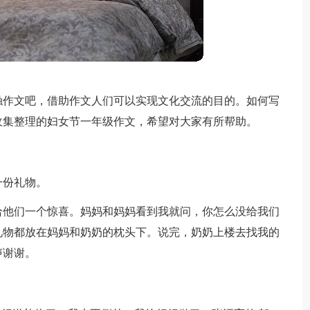
触作文吧，借助作文人们可以实现文化交流的目的。如何写
收集整理的妇女节一年级作文，希望对大家有所帮助。
一份礼物。
给他们一个惊喜。妈妈和妈妈看到我就问，你怎么没给我们
礼物都放在妈妈和奶奶的枕头下。说完，奶奶上楼去找我的
声谢谢。