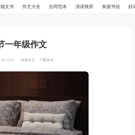
职场文书
作文大全
合同范本
演讲致辞
条据书信
好
节一年级作文
02:15:21
阅读全文
下载本文