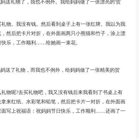
我妈送礼物了，我也不例外。我给妈妈做了一张漂亮的'贺
买礼物。我没有钱。然后看到桌子上有一张红牌。我以为我
笔，然后把卡片对折，在外面画两只小熊猫和竹子，涂上漂
日快乐，工作顺利……给她画一束花。
妈妈送了礼物，而我也不例外，给妈妈做了一张精美的贺
礼物呢?去买礼物吧，我又没有钱后来我看到了书桌上有
先拿来红纸、水彩笔和铅笔，然后把卡片一对折，在外面画
里面写上祝福语：祝妈妈节日快乐，工作顺利……还画了一