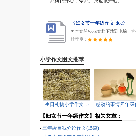
我妈很开心，夸我。我也很开心。
《妇女节一年级作文.doc》
将本文的Word文档下载到电脑，
推荐度：
小学作文图文推荐
生日礼物小学作文15
感动的事情四年级
篇
文
【妇女节一年级作文】相关文章：
三年级自我介绍作文(15篇)