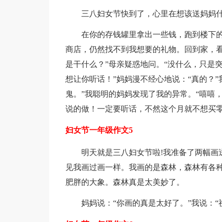
三八妇女节快到了，心里在想该送妈妈
在你的存钱罐里拿出一些钱，跑到楼下
商店，仍然找不到我想要的礼物。回到家，看
是干什么？”母亲疑惑地问。“没什么，只是
想让你听话！”妈妈漫不经心地说：“真的？
鬼。”我聪明的妈妈发现了我的异常。“嘻嘻
说的做！一定要听话，不然这个月就不想买零
妇女节一年级作文5
明天就是三八妇女节啦!我准备了两幅画
见我画过画一样。我画的是森林，森林有各
肥胖的大象。森林真是太美妙了。
妈妈说：“你画的真是太好了。”我说：“