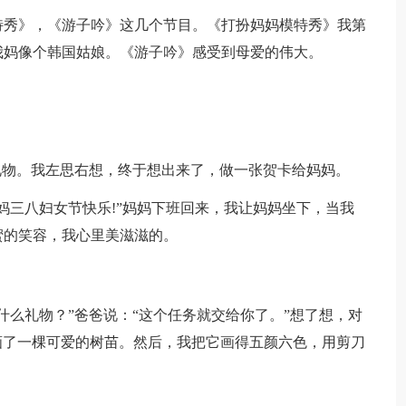
特秀》，《游子吟》这几个节目。《打扮妈妈模特秀》我第
我妈像个韩国姑娘。《游子吟》感受到母爱的伟大。
礼物。我左思右想，终于想出来了，做一张贺卡给妈妈。
妈三八妇女节快乐!”妈妈下班回来，我让妈妈坐下，当我
蜜的笑容，我心里美滋滋的。
什么礼物？”爸爸说：“这个任务就交给你了。”想了想，对
妈画了一棵可爱的树苗。然后，我把它画得五颜六色，用剪刀