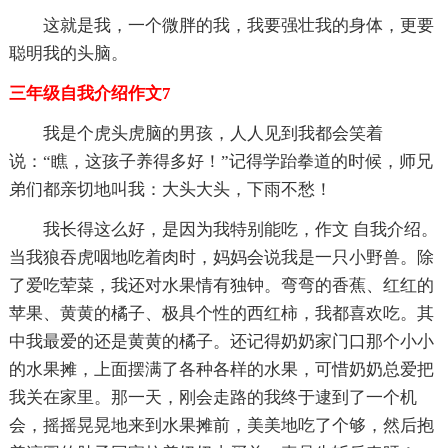
这就是我，一个微胖的我，我要强壮我的身体，更要
聪明我的头脑。
三年级自我介绍作文7
我是个虎头虎脑的男孩，人人见到我都会笑着
说：“瞧，这孩子养得多好！”记得学跆拳道的时候，师兄
弟们都亲切地叫我：大头大头，下雨不愁！
我长得这么好，是因为我特别能吃，作文 自我介绍。
当我狼吞虎咽地吃着肉时，妈妈会说我是一只小野兽。除
了爱吃荤菜，我还对水果情有独钟。弯弯的香蕉、红红的
苹果、黄黄的橘子、极具个性的西红柿，我都喜欢吃。其
中我最爱的还是黄黄的橘子。还记得奶奶家门口那个小小
的水果摊，上面摆满了各种各样的水果，可惜奶奶总爱把
我关在家里。那一天，刚会走路的我终于逮到了一个机
会，摇摇晃晃地来到水果摊前，美美地吃了个够，然后抱