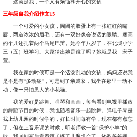
这就是我，一个又有烦恼和开心的女孩
三年级自我介绍作文15
一个可爱的小女孩，圆圆的脸蛋上有一张红红的嘴
唇，两道浓浓的眉毛，还有一双好像会说话的眼睛。瘦高
的个儿还扎着两个马尾巴辫。她今年八岁了，在北城小学
三（五）班学习。大家猜出她是谁了吗？她就是我－宋子
萱。
我在家的时候可是一个活泼乱动的女孩，妈妈还说我
是不是有“多动症”，可是到了亲戚家，我坐在那里一动不
动，像一只怕见人的小花猫。
我的爱好是跳舞、弹琴和画画，每当看到电视里播放
的舞蹈节目的时候，我也随着音乐一起跳舞。弹电子琴是
我上幼儿园的时候学的，好长时间每有学，现在都有点忘
了，但在上音乐课的时候，听老师教一首“保护小羊”的
歌，我回到家后看着谱子练了几遍也会了，还教爸爸弹