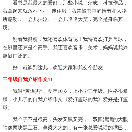
看书是我最大的爱好，那些小说、杂志、科技作品，
我拿起来就放不下-──迷住啦！我常被书中的情节和人物
所感动，一会儿抽泣、一会儿咯咯大笑，完全是身临其
境。
别看我挺瘦，我还喜欢体育呢！我特喜欢打乒乓球，
在班里还算是个高手。我还喜欢音乐、美术，妈妈说我兴
趣挺广泛的。
好，就谈到这儿，欢迎大家和我交个朋友 .
三年级自我介绍作文11
我叫“黄泽杰”，今年10岁，上小学三年级。性格很暴
躁，小儿子的自我介绍作文《爱打篮球的我》爱好是打篮
球。
我个子不是很高，头发又黑又亮，一双圆溜溜的大眼
睛像两块黑宝石。鼻梁大大的，有一张总爱说话的嘴巴，